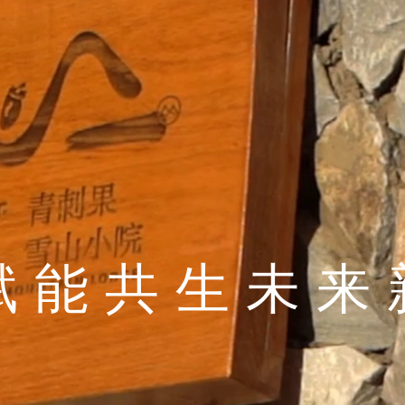
研医共建皮肤健
植萃共守生物
赋能共生未来