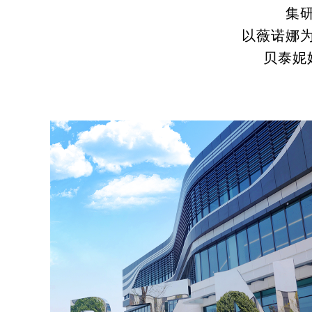
集
以薇诺娜
贝泰妮