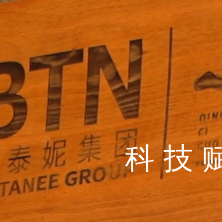
产学
滇选
科技